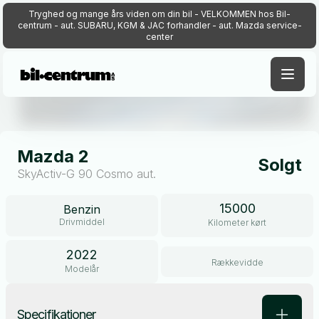
Tryghed og mange års viden om din bil - VELKOMMEN hos Bil-
centrum - aut. SUBARU, KGM & JAC forhandler - aut. Mazda service-
center
Åben galleri
Mazda 2
Solgt
SkyActiv-G 90 Cosmo aut.
15000
Benzin
Drivmiddel
Kilometer kørt
2022
Rækkevidde
Modelår
Specifikationer