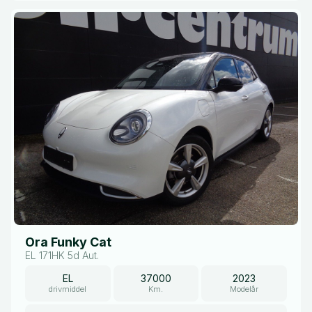
Ora Funky Cat
EL 171HK 5d Aut.
EL
37000
2023
drivmiddel
Km.
Modelår