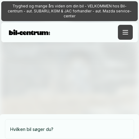
Tryghed og mange års viden om din bil - VELKOMMEN hos Bil-
centrum - aut. SUBARU, KGM & JAC forhandler - aut. Mazda service-
center
Find
drømmebilen
Find din drømmebil hos os, uanset om du søger fart,
komfort eller økonomi. Vores brede udvalg og
ekspertise sikrer, at du kører herfra med den helt
rigtige bil. Besøg os i dag og lad os gøre din drøm til
virkelighed! -- Scroll ned på siden for udvidet billiste --