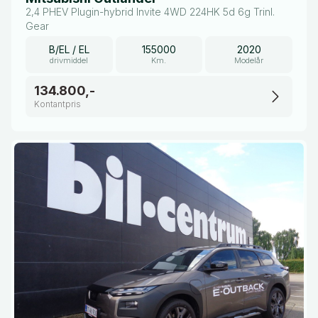
2,4 PHEV Plugin-hybrid Invite 4WD 224HK 5d 6g Trinl.
Gear
B/EL / EL
155000
2020
drivmiddel
Km.
Modelår
134.800,-
Kontantpris