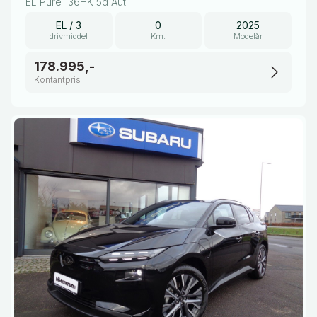
EL Pure 136HK 5d Aut.
EL / 3
0
2025
drivmiddel
Km.
Modelår
178.995,-
Kontantpris