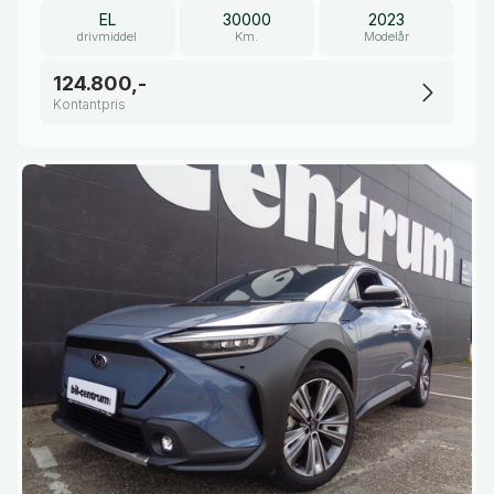
EL
30000
2023
drivmiddel
Km.
Modelår
124.800,-
Kontantpris