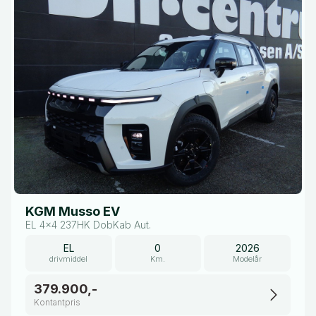
KGM Musso EV
EL 4x4 237HK DobKab Aut.
EL
0
2026
drivmiddel
Km.
Modelår
379.900,-
Kontantpris