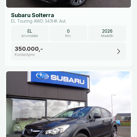
Subaru Solterra
EL Touring AWD 343HK Aut.
EL
0
2026
drivmiddel
Km.
Modelår
350.000,-
Kontantpris