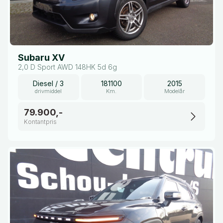
Subaru XV
2,0 D Sport AWD 148HK 5d 6g
Diesel / 3
181100
2015
drivmiddel
Km.
Modelår
79.900,-
Kontantpris