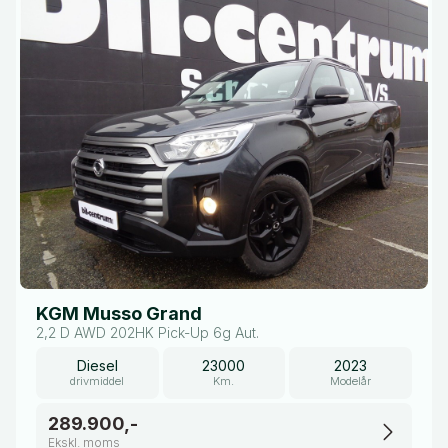
KGM Musso Grand
2,2 D AWD 202HK Pick-Up 6g Aut.
Diesel
23000
2023
drivmiddel
Km.
Modelår
289.900,-
Ekskl. moms