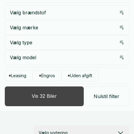
Vælg brændstof
Vælg mærke
Vælg type
Vælg model
Leasing
Engros
Uden afgift
Vis
32
Biler
Nulstil filter
Vælg sortering