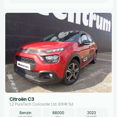
Citroën C3
1,2 PureTech Concorde Ltd. 83HK 5d
Benzin
88000
2023
drivmiddel
Km.
Modelår