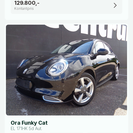
129.800,-
Kontantpris
Ora Funky Cat
EL 171HK 5d Aut.