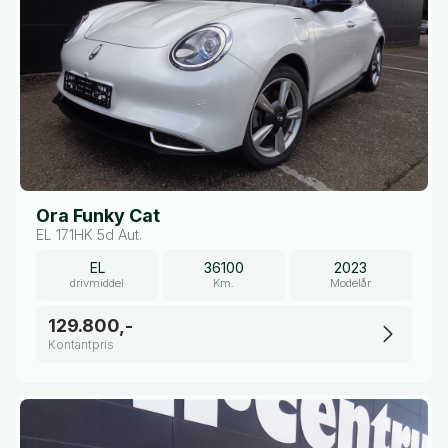
Ora Funky Cat
EL 171HK 5d Aut.
EL
36100
2023
drivmiddel
Km.
Modelår
129.800,-
Kontantpris