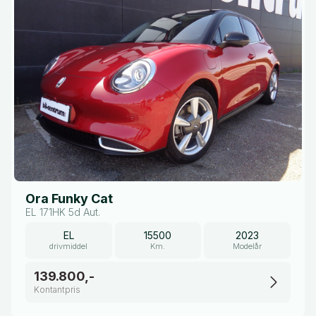
Ora Funky Cat
EL 171HK 5d Aut.
EL
15500
2023
drivmiddel
Km.
Modelår
139.800,-
Kontantpris