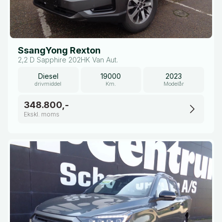
SsangYong Rexton
2,2 D Sapphire 202HK Van Aut.
Diesel
19000
2023
drivmiddel
Km.
Modelår
348.800,-
Ekskl. moms