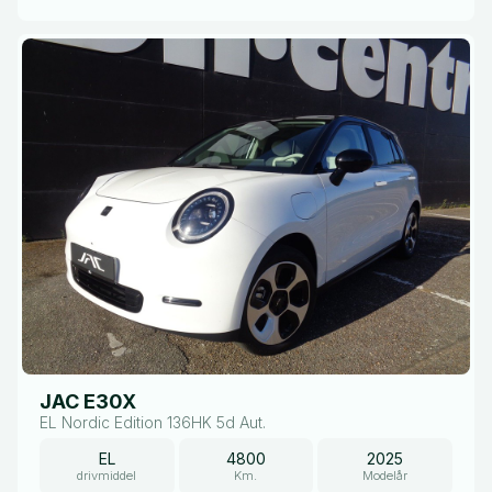
JAC E30X
EL Nordic Edition 136HK 5d Aut.
EL
4800
2025
drivmiddel
Km.
Modelår