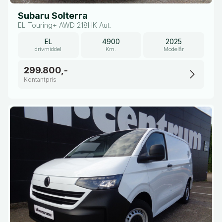
Subaru Solterra
EL Touring+ AWD 218HK Aut.
EL
4900
2025
drivmiddel
Km.
Modelår
299.800,-
Kontantpris