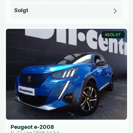
Solgt
SOLGT
Peugeot e-2008
EL GT Line 136HK 5d Aut.