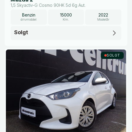
1,5 Skyactiv-G Cosmo 90HK 5d 6g Aut.
Benzin
15000
2022
drivmiddel
Km.
Modelår
Solgt
SOLGT