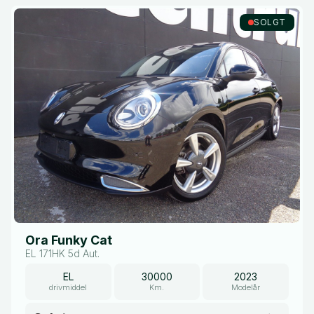
SOLGT
Ora Funky Cat
EL 171HK 5d Aut.
EL
30000
2023
drivmiddel
Km.
Modelår