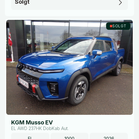
Solgt
SOLGT
KGM Musso EV
EL AWD 237HK DobKab Aut.
EL
1000
2026