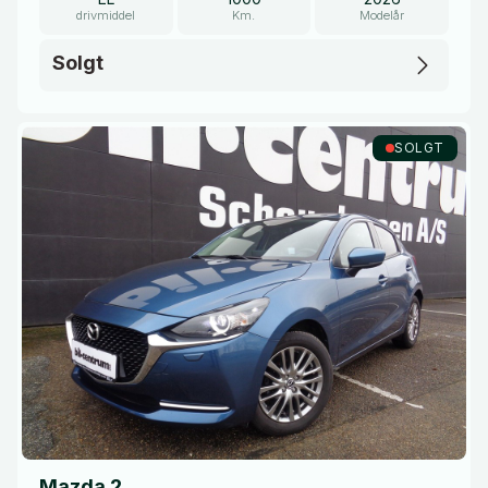
drivmiddel
Km.
Modelår
Solgt
SOLGT
Mazda 2