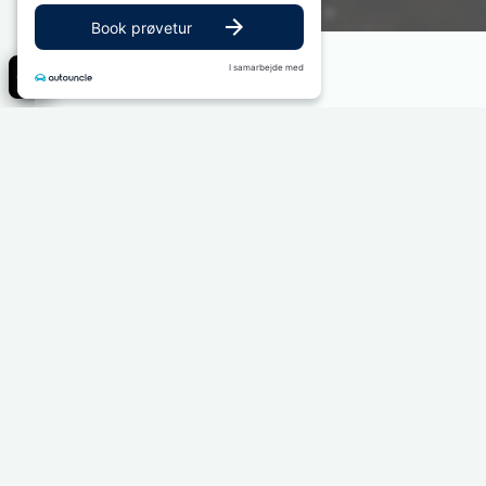
Book prøvetur
I samarbejde med
El
Drivmiddel
Specifikationer
Udstyr