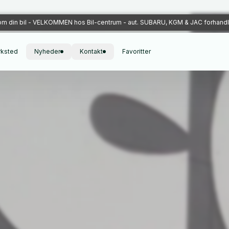
m din bil - VELKOMMEN hos Bil-centrum - aut. SUBARU, KGM & JAC forhandle
rksted
Nyheder
Kontakt
Favoritter