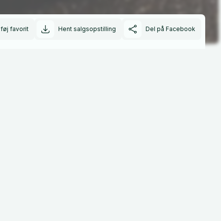
lføj favorit
Hent salgsopstilling
Del på Facebook
374
Rækkevidde