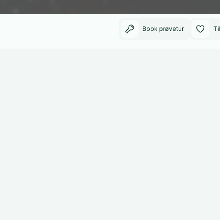
Book prøvetur
Ti
4800
2025
Kilometer kørt
Modelår