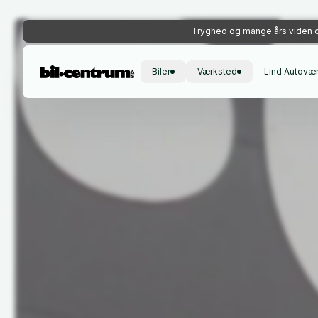
Tryghed og mange års viden o
Biler
Værksted
Lind Autovæ